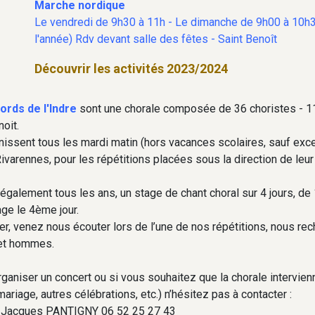
Marche nordique
Le vendredi de 9h30 à 11h - Le dimanche de 9h00 à 10h3
l'année) Rdv devant salle des fêtes - Saint Benoît
Découvrir les activités 2023/2024
ords de l'Indre
sont une chorale composée de 36 choristes - 
oit.
nissent tous les mardi matin (hors vacances scolaires, sauf exce
ivarennes, pour les répétitions placées sous la direction de le
également tous les ans, un stage de chant choral sur 4 jours, de
age le 4ème jour.
er, venez nous écouter lors de l’une de nos répétitions, nous r
et hommes.
ganiser un concert ou si vous souhaitez que la chorale intervie
mariage, autres célébrations, etc.) n’hésitez pas à contacter :
n-Jacques PANTIGNY 06 52 25 27 43